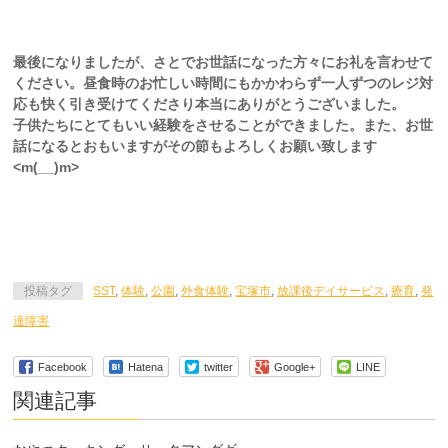
最後になりましたが、さとでお世話になった方々にお礼を言わせて
ください。昼食時のお忙しい時間にもかかわらず一人ずつのレジ対
応も快く引き受けてくださり本当にありがとうございました。
子供たちにとてもいい経験をさせることができました。また、お世
話になるとおもいますがその節もよろしくお願い致します
<m(__)m>
投稿タグ
SST
,
体験
,
公園
,
外食体験
,
宝塚市
,
放課後デイサービス
,
療育
,
発
達障害
Facebook
Hatena
twitter
Google+
LINE
関連記事