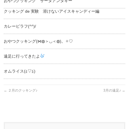
おやつクッキング サータアンダギー
クッキング de 実験 溶けないアイスキャンディー編
カレーピラフ(^^)/
おやつクッキング(⋈◍＞◡＜◍)。✧♡
遠足に行ってきたよ
オムライス(≧▽≦)
←
２月のクッキング♪
3月の遠足♪
→