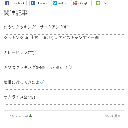
Facebook
Hatena
twitter
Google+
LINE
関連記事
おやつクッキング サータアンダギー
クッキング de 実験 溶けないアイスキャンディー編
カレーピラフ(^^)/
おやつクッキング(⋈◍＞◡＜◍)。✧♡
遠足に行ってきたよ
オムライス(≧▽≦)
←
クリスマス会
1月の遠足♫
→