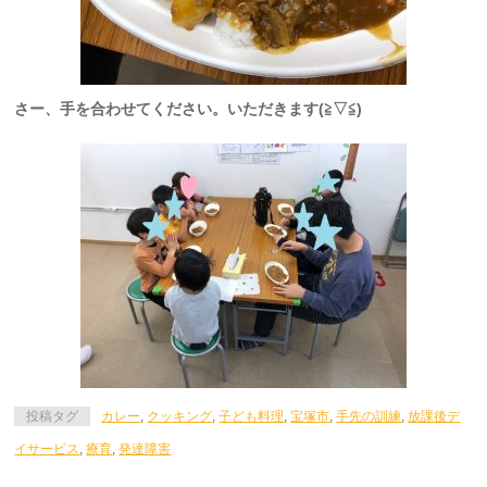
さー、手を合わせてください。いただきます(≧▽≦)
投稿タグ
カレー
,
クッキング
,
子ども料理
,
宝塚市
,
手先の訓練
,
放課後デ
イサービス
,
療育
,
発達障害